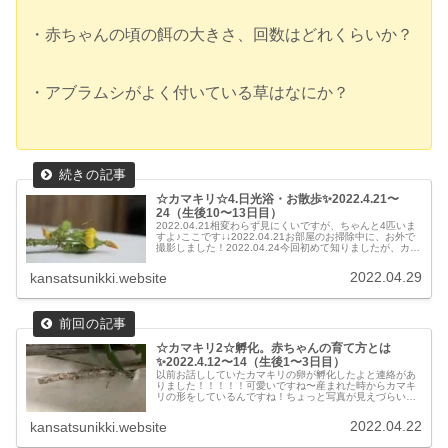
・赤ちゃんの頃の餌の大きさ、回数はどれくらいか？
・アブラムシがよく付いている草はなにか？
☆カマキリ☆4.日光浴・お散歩✨2022.4.21〜
24（生後10〜13日目）
2022.04.21相変わらず見にくいですが、ちゃんと4匹いま
すよ♪ここです↓↓2022.04.21お部屋のお掃除中に、お外で
撮影しました！2022.04.24今回初めて知りましたが、カマ
キリも日光浴が必要とのこと。まだ炎天下ではないの
で、...
2022.04.29
kansatsunikki.website
☆カマキリ2☆孵化。赤ちゃんの育て方とは
✨2022.4.12〜14（生後1〜3日目）
以前お話ししていたカマキリの卵が孵化したよと連絡があ
りました！！！！！可愛いですね〜産まれた時からカマキ
リの形をしているんですね！ちょっと写真が見えづらいで
すが、この中に4匹のカマキリがいます💦さて、どこにい
るでしょう〜か？（答えは下↓）砂...
2022.04.22
kansatsunikki.website