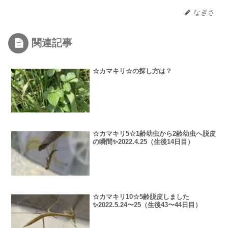
なぎさ
関連記事
☆カマキリ☆の探し方は？
☆カマキリ5☆1齢幼虫から2齢幼虫へ脱皮
の瞬間✨2022.4.25（生後14日目）
☆カマキリ10☆5齢脱皮しました
✨2022.5.24〜25（生後43〜44日目）