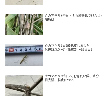
☆カマキリ2年目・１☆卵を見つけたよ♪
場所は…
☆カマキリ8☆3齢脱皮しました
✨2022.5.5〜7（生後24〜26日目）
☆カマキリ☆知っておきたい餌、水分、
日光浴、脱皮について