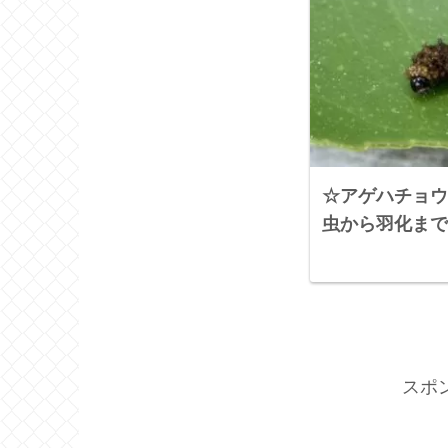
☆アゲハチョウ
虫から羽化まで✨20
スポ